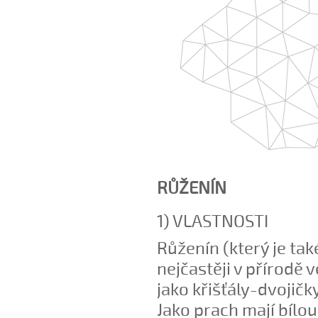
RŮŽENÍN
1) VLASTNOSTI
Růženín (který je tak
nejčastěji v přírodě
jako křišťály-dvojičky
Jako prach mají bílou