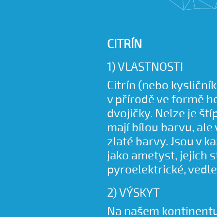
CITRÍN
1) VLASTNOSTI
Citrín (nebo kysličník
v přírodě ve formě h
dvojičky. Nelze je št
mají bílou barvu, ale
zlaté barvy. Jsou v 
jako ametyst, jejich 
pyroelektrické, vedl
2) VÝSKYT
Na našem kontinentu