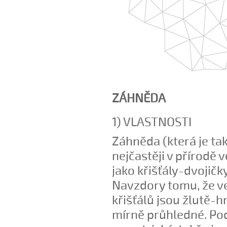
ZÁHNĚDA
1) VLASTNOSTI
Záhněda (která je tak
nejčastěji v přírodě
jako křišťály-dvojičky
Navzdory tomu, že ve
křišťálů jsou žlutě-h
mírně průhledné. Pod