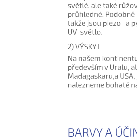
světlé, ale také růž
průhledné. Podobně j
takže jsou piezo- a p
UV-světlo.
2) VÝSKYT
Na našem kontinentu
především v Uralu, al
Madagaskaru,a USA, j
nalezneme bohaté na