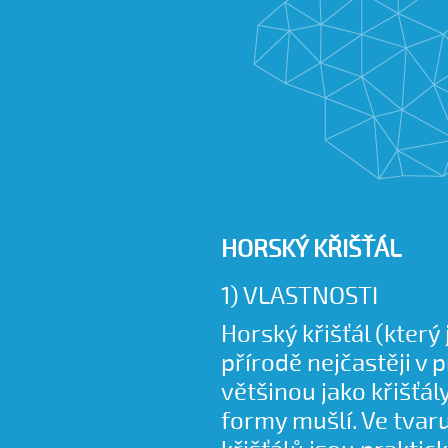
HORSKÝ KŘIŠŤÁL
1) VLASTNOSTI
Horský křišťál (který 
přírodě nejčastěji v
většinou jako křišťály
formy mušlí. Ve tvar