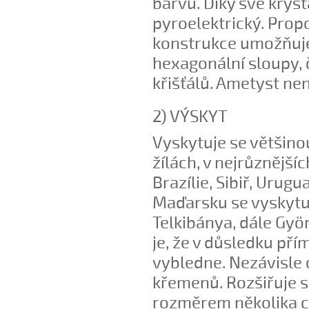
barvu. Díky své kryst
pyroelektrický. Prop
konstrukce umožňuje t
hexagonální sloupy, 
křišťálů. Ametyst nen
2) VÝSKYT
Vyskytuje se většino
žílách, v nejrůznější
Brazílie, Sibiř, Urug
Maďarsku se vyskytuj
Telkibánya, dále Gyö
je, že v důsledku pří
vybledne. Nezávisle 
křemenů. Rozšiřuje se
rozměrem několika ce