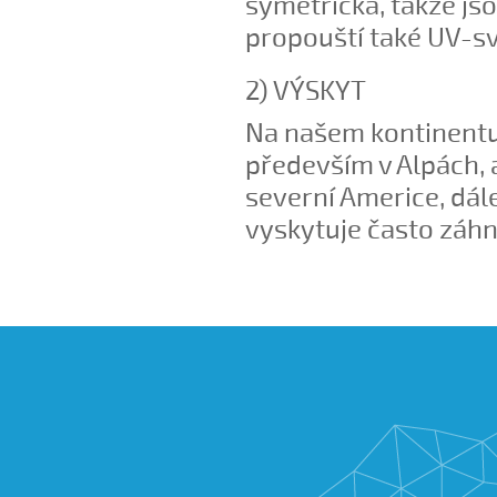
symetrická, takže jso
propouští také UV-sv
2) VÝSKYT
Na našem kontinentu
především v Alpách, a
severní Americe, dál
vyskytuje často záhn