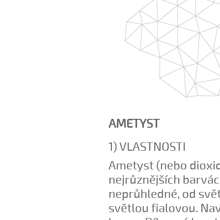
AMETYST
1) VLASTNOSTI
Ametyst (nebo dioxid
nejrůznějších barvác
neprůhledné, od svě
světlou fialovou. N